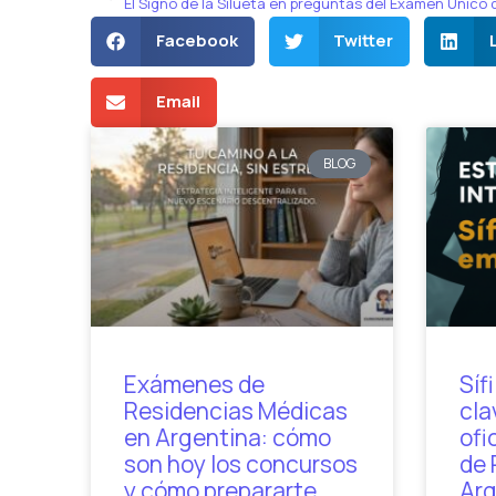
Facebook
Twitter
Email
BLOG
Exámenes de
Síf
Residencias Médicas
cla
en Argentina: cómo
ofi
son hoy los concursos
de 
y cómo prepararte
Arg