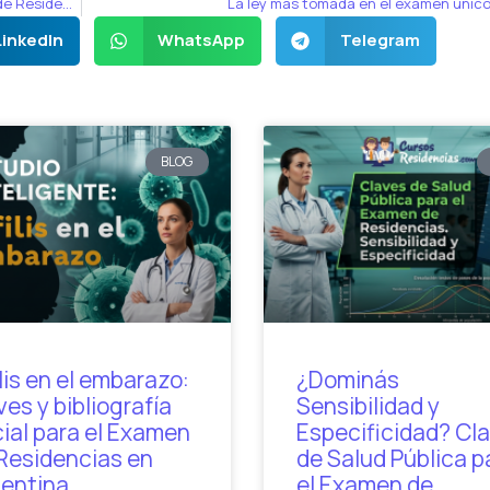
El Signo de la Silueta en preguntas del Examen Único de Residencias
La ley más tomada en el examen únic
LinkedIn
WhatsApp
Telegram
BLOG
ilis en el embarazo:
¿Dominás
ves y bibliografía
Sensibilidad y
cial para el Examen
Especificidad? Cl
Residencias en
de Salud Pública p
entina
el Examen de