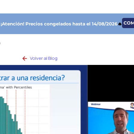
CO

¡Atención!
Precios congelados hasta el 14/08/2026
🔥
s
Volver al Blog