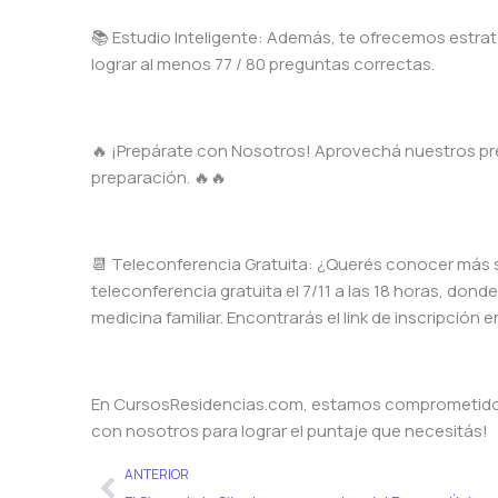
📚 Estudio Inteligente: Además, te ofrecemos estra
lograr al menos 77 / 80 preguntas correctas.
🔥 ¡Prepárate con Nosotros! Aprovechá nuestros pre
preparación. 🔥🔥
📆 Teleconferencia Gratuita: ¿Querés conocer más s
teleconferencia gratuita el 7/11 a las 18 horas, d
medicina familiar. Encontrarás el link de inscripci
En CursosResidencias.com, estamos comprometidos e
con nosotros para lograr el puntaje que necesitás!
Ant
ANTERIOR