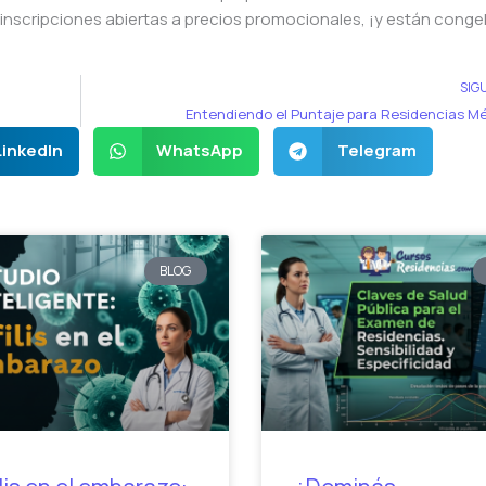
inscripciones abiertas a precios promocionales, ¡y están cong
SIG
Entendiendo el Puntaje para Residencias M
LinkedIn
WhatsApp
Telegram
BLOG