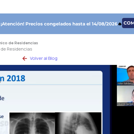
CO

¡Atención!
Precios congelados hasta el 14/08/2026
🔥
Único de Residencias
o de Residencias
Volver al Blog