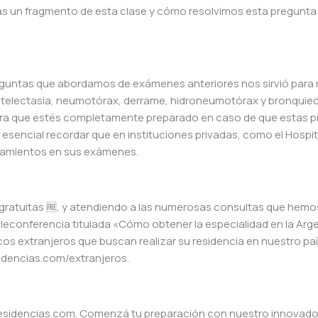
as un fragmento de esta clase y cómo resolvimos esta pregunta
reguntas que abordamos de exámenes anteriores nos sirvió para
electasia, neumotórax, derrame, hidroneumotórax y bronquiec
ara que estés completamente preparado en caso de que estas 
esencial recordar que en instituciones privadas, como el Hospit
onamientos en sus exámenes.
 gratuitas 🆓, y atendiendo a las numerosas consultas que hemo
eleconferencia titulada «Cómo obtener la especialidad en la Arge
os extranjeros que buscan realizar su residencia en nuestro paí
idencias.com/extranjeros.
Residencias.com. Comenzá tu preparación con nuestro innovad