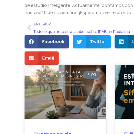
de estudio inteligente. Actualmente, contamos con 
hasta el 10 de noviembre! ¡Esperamos verte pronto!
Ant
ANTERIOR
Todo lo que necesitás saber sobre IRAB en Pediatría
Facebook
Twitter
Email
BLOG