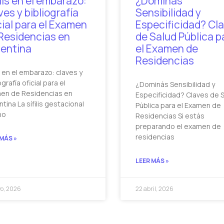
ilis en el embarazo:
¿Dominás
ves y bibliografía
Sensibilidad y
cial para el Examen
Especificidad? Cl
Residencias en
de Salud Pública p
entina
el Examen de
Residencias
is en el embarazo: claves y
ografía oficial para el
¿Dominás Sensibilidad y
en de Residencias en
Especificidad? Claves de 
tina La sífilis gestacional
Pública para el Examen de
no
Residencias Si estás
preparando el examen de
residencias
 MÁS »
LEER MÁS »
o, 2026
22 abril, 2026