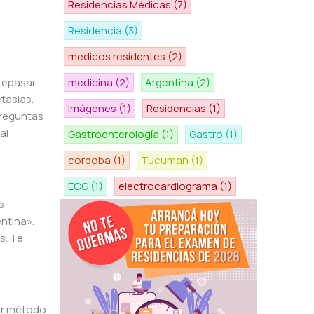
Residencias Médicas
(7)
Residencia
(3)
medicos residentes
(2)
 repasar
medicina
(2)
Argentina
(2)
tasias.
Imágenes
(1)
Residencias
(1)
preguntas
al
Gastroenterología
(1)
Gastro
(1)
cordoba
(1)
Tucuman
(1)
ECG
(1)
electrocardiograma
(1)
s
ntina».
s. Te
or método