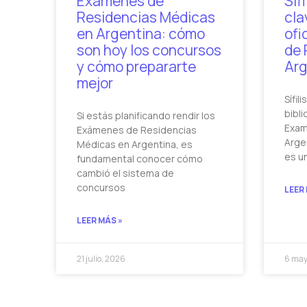
Exámenes de
Síf
Residencias Médicas
cla
en Argentina: cómo
ofi
son hoy los concursos
de 
y cómo prepararte
Arg
mejor
Sífil
bibli
Si estás planificando rendir los
Exam
Exámenes de Residencias
Argen
Médicas en Argentina, es
es u
fundamental conocer cómo
cambió el sistema de
concursos
LEER
LEER MÁS »
21 julio, 2026
6 may