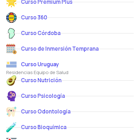
Curso Premium Plus
Curso 360
Curso Córdoba
Curso de Inmersión Temprana
Curso Uruguay
Residencias Equipo de Salud
Curso Nutrición
Curso Psicología
Curso Odontología
Curso Bioquímica