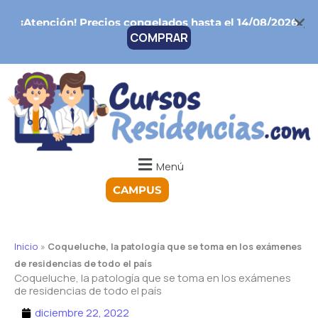
Ir
¡Atención!
Precios congelados hasta el 14/08/2026
al
COMPRAR
contenido
Menú
CAMPUS
Inicio
»
Coqueluche, la patología que se toma en los exámenes
de residencias de todo el país
Coqueluche, la patología que se toma en los exámenes
de residencias de todo el país
diciembre 22, 2022