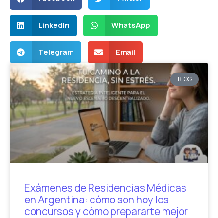
LinkedIn
WhatsApp
Telegram
Email
BLOG
Exámenes de Residencias Médicas
en Argentina: cómo son hoy los
concursos y cómo prepararte mejor