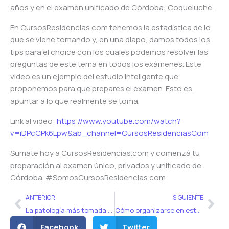
años y en el examen unificado de Córdoba: Coqueluche.
En CursosResidencias.com tenemos la estadística de lo
que se viene tomando y, en una diapo, damos todos los
tips para el choice con los cuales podemos resolver las
preguntas de este tema en todos los exámenes. Este
video es un ejemplo del estudio inteligente que
proponemos para que prepares el examen. Esto es,
apuntar a lo que realmente se toma.
Link al video:
https://www.youtube.com/watch?
v=iDPcCPk6Lpw&ab_channel=CursosResidenciasCom
Sumate hoy a CursosResidencias.com y comenzá tu
preparación al examen único, privados y unificado de
Córdoba. #SomosCursosResidencias.com
Ant
Sig
ANTERIOR
SIGUIENTE
La patología más tomada del examen de residencias 2022
Cómo organizarse en este 2023 para el examen único
Facebook
Twitter