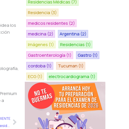
Residencias Médicas
(7)
Residencia
(3)
medicos residentes
(2)
idea los
cción
medicina
(2)
Argentina
(2)
Imágenes
(1)
Residencias
(1)
Gastroenterología
(1)
Gastro
(1)
cordoba
(1)
Tucuman
(1)
liografía,
ECG
(1)
electrocardiograma
(1)
 Premium
 a
Siguiente
UIENTE
Coqueluche, la patología que se toma en los exámenes de residencias de todo el país