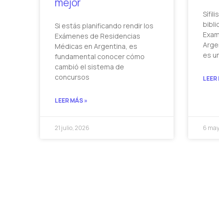
mejor
Sífil
bibli
Si estás planificando rendir los
Exam
Exámenes de Residencias
Argen
Médicas en Argentina, es
es u
fundamental conocer cómo
cambió el sistema de
concursos
LEER
LEER MÁS »
21 julio, 2026
6 may