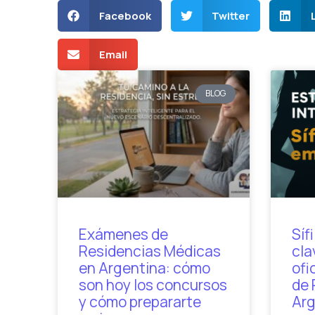
Facebook
Twitter
Email
BLOG
Exámenes de
Síf
Residencias Médicas
cla
en Argentina: cómo
ofi
son hoy los concursos
de 
y cómo prepararte
Arg