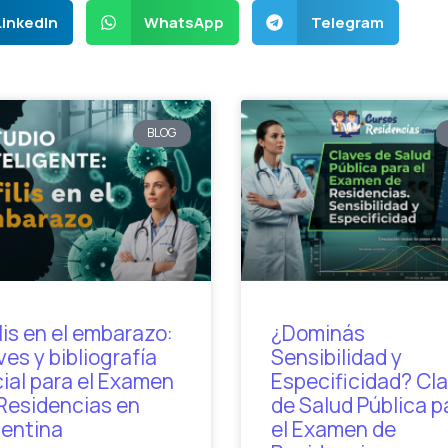
LinkedIn
WhatsApp
Telegram
BLOG
ilis en el embarazo:
¿Dominás
ves y bibliografía
Sensibilidad y
cial para el Examen
Especificidad? Cl
Residencias en
de Salud Pública p
entina
el Examen de