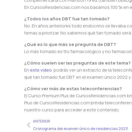
complementarla con Harrison 19 ed (también bibliogra
En CursosResidencias.com nos basamos 100 % en est
¿Todos los años DBT fue tan tomado?
No. En años anteriores todo endocrino se llevaba c
temas a priorizar. No sabemos qué tan tomado será 
¿Qué es lo que más se pregunta de DBT?
Lo más tomado es tto farmacológico y no farmacoló
¿Cómo suelen ser las preguntas de este tema?
En
este video
podrás ver un extracto de la teleconfe
qué tan tomado fue DBT en el examen único 2022 y 
¿Cómo ver más de estas teleconferencias?
El Curso Premium Plus de CursosResidencias.com br
Plus de CursosResidencias.com brinda teleconfere
nuestro curso para acceder a este contenido.
Ant
ANTERIOR
Cronograma del examen único de residencias 2023