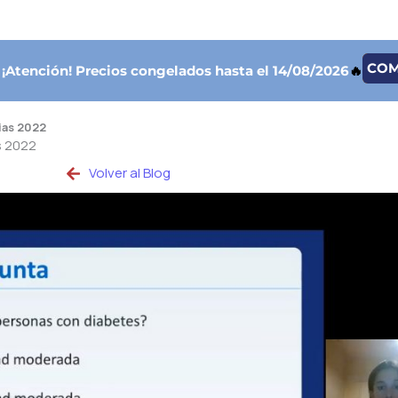
CO

¡Atención!
Precios congelados hasta el 14/08/2026
🔥
ias 2022
s 2022
Volver al Blog