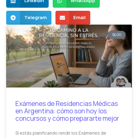
LinkedIn
WhatsApp
Telegram
Email
BLOG
Exámenes de Residencias Médicas
en Argentina: cómo son hoy los
concursos y cómo prepararte mejor
Si estás planificando rendir los Exámenes de