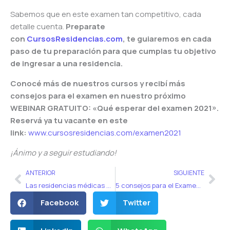
Sabemos que en este examen tan competitivo, cada
detalle cuenta.
Preparate
con
CursosResidencias.com
, te guiaremos en cada
paso de tu preparación para que cumplas tu objetivo
de ingresar a una residencia.
Conocé más de nuestros cursos y recibí más
consejos para el examen en nuestro próximo
WEBINAR GRATUITO: «Qué esperar del examen 2021».
Reservá ya tu vacante en este
link:
www.cursosresidencias.com/examen2021
¡Ánimo y a seguir estudiando!
Ant
Sig
ANTERIOR
SIGUIENTE
Las residencias médicas más populares
5 consejos para el Examen Único 2021
Facebook
Twitter