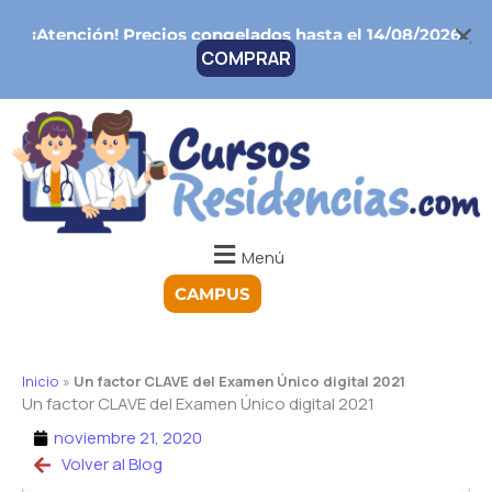
Ir
¡Atención!
Precios congelados hasta el 14/08/2026
al
COMPRAR
contenido
Menú
CAMPUS
Inicio
»
Un factor CLAVE del Examen Único digital 2021
Un factor CLAVE del Examen Único digital 2021
noviembre 21, 2020
Volver al Blog