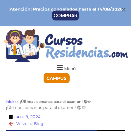
Ir
¡Atención!
Precios congelados hasta el 14/08/2026
al
COMPRAR
contenido
Menú
CAMPUS
Inicio
»
¡Últimas semanas para el examen! 📚✏️
¡Últimas semanas para el examen! 📚✏️
junio 6, 2024
Volver al Blog