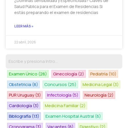
¿Dominás Sensibilidad y Especificidad? Claves de
Salud Pública para el Examen de Residencias Si
estás preparando el examen de residencias
LEER MÁS »
22 abril, 2026
Examen Único
(28)
Ginecología
(2)
Pediatría
(10)
Obstetricia
(8)
Concursos
(25)
Medicina Legal
(3)
PUR Uruguay
(3)
Infectología
(5)
Neurología
(2)
Cardiología
(3)
Medicina Familiar
(2)
Bibliografía
(13)
Examen Hospital Austral
(6)
Cronograma
(3)
Vacantes
(8)
Digestivo
(2)