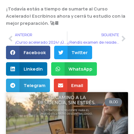
¡Todavía estás a tiempo de sumarte al Curso
Acelerado! Escribinos ahora y cerrá tu estudio con la
mejor preparación. 🚀📆
Ant
Sig
ANTERIOR
SIGUIENTE
¡Curso acelerado 2024! ¡Últimos días! 🚀
¿Rendís examen de residencias ahora en 2024 o en 2025? 🎓📅
Facebook
Twitter
LinkedIn
WhatsApp
Telegram
Email
BLOG