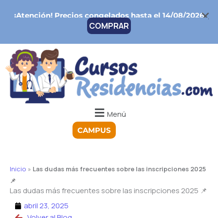
Ir
¡Atención!
Precios congelados hasta el 14/08/2026
al
COMPRAR
contenido
Menú
CAMPUS
Inicio
»
Las dudas más frecuentes sobre las inscripciones 2025
📌
Las dudas más frecuentes sobre las inscripciones 2025 📌
abril 23, 2025
Volver al Blog