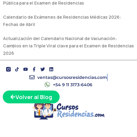
Pública para el Examen de Residencias
Calendario de Exámenes de Residencias Médicas 2026:
Fechas de Abril
Actualización del Calendario Nacional de Vacunación:
Cambios en la Triple Viral clave para el Examen de Residencias
2026
Y
F
T
L
o
a
w
i
u
c
i
n
ventas@cursosresidencias.com
t
e
t
k
+54 9 11 3173-6406
u
b
t
e
b
o
e
d
e
o
r
i
Volver al Blog
k
n
-
f