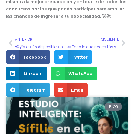
mismo a la mejor preparación y enterate de todos los
concursos por los que podés participar para ampliar
las chances de ingresar a tu especialidad. 🚀
📚
Ant
Sig
ANTERIOR
SIGUIENTE
📢 ¡Ya están disponibles las nuevas vacantes 2025 para residencias médicas UBA!
📣 Todo lo que necesitás saber sobre el Concurso Unificado
Facebook
Twitter
LinkedIn
WhatsApp
Telegram
Email
BLOG