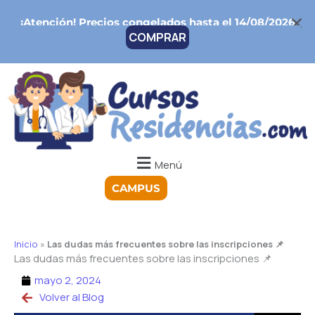
Ir
¡Atención!
Precios congelados hasta el 14/08/2026
al
COMPRAR
contenido
Menú
CAMPUS
Inicio
»
Las dudas más frecuentes sobre las inscripciones 📌
Las dudas más frecuentes sobre las inscripciones 📌
mayo 2, 2024
Volver al Blog