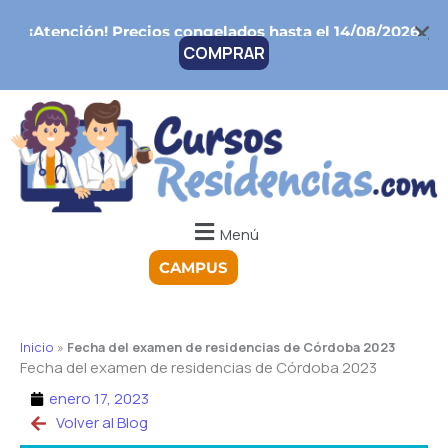
Ir
¡Atención!
Precios congelados hasta el 14/08/2026
al
COMPRAR
contenido
Menú
CAMPUS
Inicio
»
Fecha del examen de residencias de Córdoba 2023
Fecha del examen de residencias de Córdoba 2023
enero 17, 2023
Volver al Blog