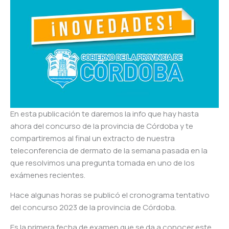
En esta publicación te daremos la info que hay hasta
ahora del concurso de la provincia de Córdoba y te
compartiremos al final un extracto de nuestra
teleconferencia de dermato de la semana pasada en la
que resolvimos una pregunta tomada en uno de los
exámenes recientes.
Hace algunas horas se publicó el cronograma tentativo
del concurso 2023 de la provincia de Córdoba.
Es la primera fecha de examen que se da a conocer este