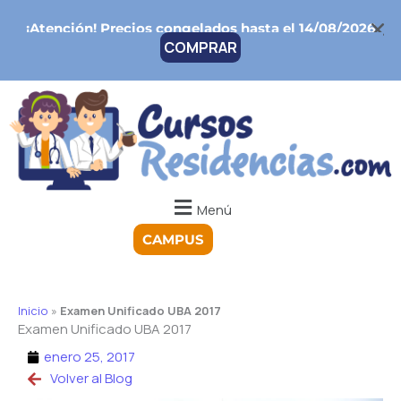
Ir
¡Atención!
Precios congelados hasta el 14/08/2026
al
COMPRAR
contenido
Menú
CAMPUS
Inicio
»
Examen Unificado UBA 2017
Examen Unificado UBA 2017
enero 25, 2017
Volver al Blog