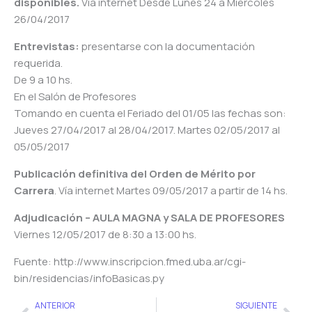
disponibles.
Vía internet Desde Lunes 24 a Miércoles
26/04/2017
Entrevistas:
presentarse con la documentación
requerida.
De 9 a 10 hs.
En el Salón de Profesores
Tomando en cuenta el Feriado del 01/05 las fechas son:
Jueves 27/04/2017 al 28/04/2017. Martes 02/05/2017 al
05/05/2017
Publicación definitiva del Orden de Mérito por
Carrera
. Vía internet Martes 09/05/2017 a partir de 14 hs.
Adjudicación – AULA MAGNA y SALA DE PROFESORES
Viernes 12/05/2017 de 8:30 a 13:00 hs.
Fuente: http://www.inscripcion.fmed.uba.ar/cgi-
bin/residencias/infoBasicas.py
Ant
Sig
ANTERIOR
SIGUIENTE