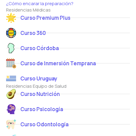
¿Cómo encarar la preparación?
Residencias Médicas
Curso Premium Plus
Curso 360
Curso Córdoba
Curso de Inmersión Temprana
Curso Uruguay
Residencias Equipo de Salud
Curso Nutrición
Curso Psicología
Curso Odontología