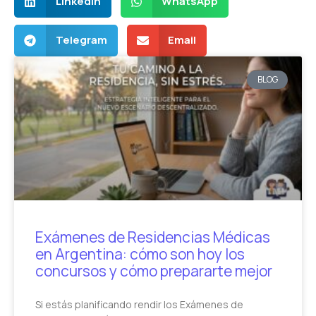
LinkedIn
WhatsApp
Telegram
Email
BLOG
Exámenes de Residencias Médicas
en Argentina: cómo son hoy los
concursos y cómo prepararte mejor
Si estás planificando rendir los Exámenes de