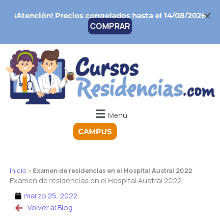
Ir
¡Atención!
Precios congelados hasta el 14/08/2026
al
COMPRAR
contenido
Menú
CAMPUS
Inicio
»
Examen de residencias en el Hospital Austral 2022
Examen de residencias en el Hospital Austral 2022
marzo 25, 2022
Volver al Blog