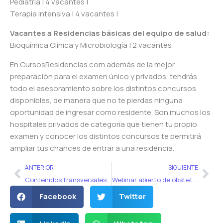
Pediatría | 4 vacantes |
Terapia Intensiva | 4 vacantes |
Vacantes a Residencias básicas del equipo de salud:
Bioquímica Clínica y Microbiología | 2 vacantes
En CursosResidencias.com además de la mejor
preparación para el examen único y privados, tendrás
todo el asesoramiento sobre los distintos concursos
disponibles, de manera que no te pierdas ninguna
oportunidad de ingresar como residente. Son muchos los
hospitales privados de categoría que tienen tu propio
examen y conocer los distintos concursos te permitirá
ampliar tus chances de entrar a una residencia.
Ant
Sig
ANTERIOR
SIGUIENTE
Contenidos transversales del examen de residencias
Webinar abierto de obstetricia
Facebook
Twitter