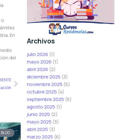
ia
 o
rámites
tina. En
Archivos
omedio
julio 2026
(1)
ción del
mayo 2026
(1)
abril 2026
(2)
Siguiente
diciembre 2025
(3)
UIENTE
noviembre 2025
(5)
dación
octubre 2025
(4)
septiembre 2025
(5)
agosto 2025
(1)
junio 2025
(2)
mayo 2025
(3)
abril 2025
(3)
BLOG
marzo 2025
(6)