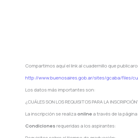
Compartimos aquí el link al cuadernillo que publicar
http://www.buenosaires.gob.ar/sites/gcaba/files/cu
Los datos más importantes son:
¿CUÁLES SON LOS REQUISITOS PARA LA INSCRIPCIÓN
La inscripción se realiza
online
a través de la págin
Condiciones
requeridas a los aspirantes:
Requisitos sobre el tiempo de graduación: