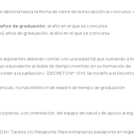
 diploma hasta la fecha de cierre de la inscripción al concurso, 
) años de graduación
, al año en el que se concursa.
o) años de graduación, al año en el que se concursa.
 los aspirantes deberán contar con una edad tal que sumando a és
ajo equivalente al doble de tiempo invertido en su formación de
eder a la jubilación». (DECRETO N° 1.519. Se modifica el Decreto 
encias, no hay límites ni de edad ni de tiempo de graduación.
ica previa, con orientación, del equipo de salud y de apoyo al eq
 D.N.I. Tarjeta y/o Pasaporte. Para extranjeros pasaporte en regla