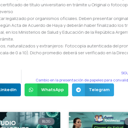
l certificado de título universitario en trámite u Original o fotocop
reverso
star legalizado por organismos oficiales. Deben presentar original
, según Acta de Acuerdo de Haya y deberán haber finalizado los t
al, en los Ministerios de Salud y Educación de la República Argen
rámite.
inos, naturalizados y extranjeros: Fotocopia autenticada del pr
scala de 0 a 10). Dicho promedio deberá ser verificado en la Direc
SIG
Cambio en la presentación de papeles para convali
LinkedIn
WhatsApp
Telegram
BLOG