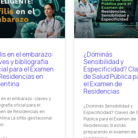
ilis en el embarazo:
¿Dominás
ves y bibliografía
Sensibilidad y
cial para el Examen
Especificidad? Cl
Residencias en
de Salud Pública p
entina
el Examen de
Residencias
is en el embarazo: claves y
ografía oficial para el
¿Dominás Sensibilidad y
en de Residencias en
Especificidad? Claves de 
tina La sífilis gestacional
Pública para el Examen de
no
Residencias Si estás
preparando el examen de