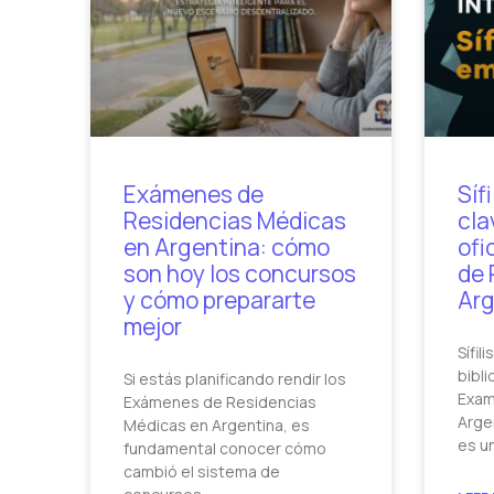
Exámenes de
Síf
Residencias Médicas
cla
en Argentina: cómo
ofi
son hoy los concursos
de 
y cómo prepararte
Arg
mejor
Sífil
bibli
Si estás planificando rendir los
Exam
Exámenes de Residencias
Argen
Médicas en Argentina, es
es u
fundamental conocer cómo
cambió el sistema de