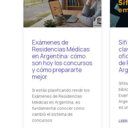
Exámenes de
Síf
Residencias Médicas
cla
en Argentina: cómo
ofi
son hoy los concursos
de 
y cómo prepararte
Arg
mejor
Sífil
bibli
Si estás planificando rendir los
Exam
Exámenes de Residencias
Argen
Médicas en Argentina, es
es u
fundamental conocer cómo
cambió el sistema de
concursos
LEER