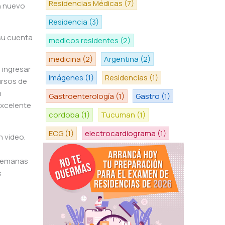
Residencias Médicas
(7)
n nuevo
Residencia
(3)
su cuenta
medicos residentes
(2)
medicina
(2)
Argentina
(2)
 ingresar
Imágenes
(1)
Residencias
(1)
ursos de
n
Gastroenterología
(1)
Gastro
(1)
excelente
cordoba
(1)
Tucuman
(1)
ECG
(1)
electrocardiograma
(1)
n video.
 semanas
s