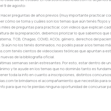
el 9 de agosto:
Hacer preguntas de años previos (muy importante practicar co
ber cómo se toma y cuáles son los temas que aún tenés flojos y
miles de preguntas para practicar, con videos que explican cad
altura de la preparación, debemos priorizar lo que sabemos que 
terna, TCB, Chagas, COVID, ACOs, género, derechos del pacien
 Si aún no los tenés dominados, no podés pasar a los temas má
s.com tenés cientos de videoclases teóricas que apuntan a es
uevas de la bibliografía oficial.
últimas semanas serán estresantes. Por esto, estar dentro de un
l ánimo y te ayude en los temas que no dominás tanto es fundam
ner toda la info en cuanto a inscripciones, distintos concursos
cias.com te brindamos el acompañamiento que necesitás para s
info para que no te pierdas ninguna oportunidad de concursar pa