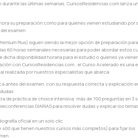
o durante las últimas semanas, CursosResidencias.com lanza u
ahora su preparación como para quienes vienen estudiando por 
s del examen.
remium Plus) siguen siendo la mejor opción de preparación para
 las 60 horas semanales necesarias para poder abordar estos c
dicha disponibilidad horaria para el estudio o quienes ya viene
ración con CursosResidencias.com , el Curso Acelerado es una 
al realizada por nuestros especialistas que abarca:
ica antes del examen, con su respuesta correcta y explicación e
r dudas
tra de práctica de choice intensiva: más de 700 preguntas en 3
eleconferencias DIARIAS para resolver dudas y explicar los tema
liografía oficial en un solo clic
e 400 que tienen nuestros cursos más completos) para fijar los
amen