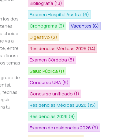
Bibliografía
(13)
Examen Hospital Austral
(6)
n los dos
Cronograma
(3)
Vacantes
(8)
 tenés
a choice.
Digestivo
(2)
se va a
te, entre
Residencias Médicas 2025
(14)
s «finos»
Examen Córdoba
(5)
tos temas
Salud Pública
(1)
 grupo de
Concurso UBA
(9)
ental.
, fechas
Concurso unificado
(1)
eguir
Residencias Médicas 2026
(15)
ra tu
Residencias 2026
(9)
Examen de residencias 2026
(9)