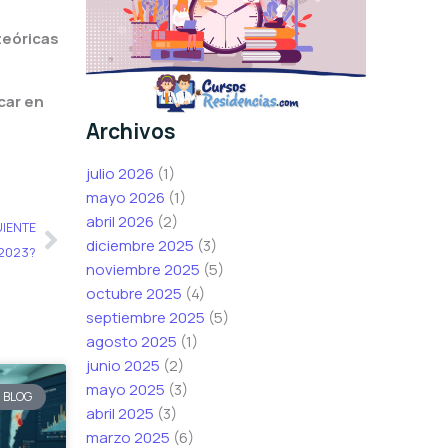
teóricas
car en
Archivos
julio 2026
(1)
mayo 2026
(1)
Siguiente
abril 2026
(2)
UIENTE
diciembre 2025
(3)
 2023?
noviembre 2025
(5)
octubre 2025
(4)
septiembre 2025
(5)
agosto 2025
(1)
junio 2025
(2)
mayo 2025
(3)
BLOG
abril 2025
(3)
marzo 2025
(6)