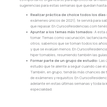
sugerencias para estas semanas que quedan hasta 
Realizar práctica de choice todos los días:
exámenes únicos de 2021), te servirá para sa
que repasar. En CursosResidencias.com tenés 
Apuntar a los temas más tomados:
A esta 
tomar. Temas como vacunación, lactancia ma
otros, sabemos que se toman todos los años.
y que se evalúan menos. En CursosResidencia
hiper tomables, resumiendo también las guías n
Formar parte de un grupo de estudio:
Las 
estudio que te aliente a seguir cuando cae e
También, en grupo, tendrás más chances de te
de exámenes y requisitos. En CursosResiden
adelante en estas últimas semanas y toda la 
especialidad.