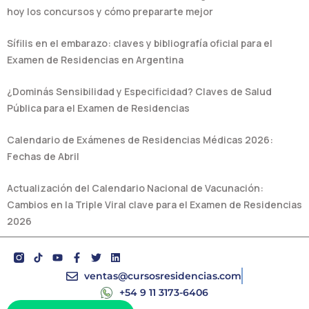
hoy los concursos y cómo prepararte mejor
Sífilis en el embarazo: claves y bibliografía oficial para el
Examen de Residencias en Argentina
¿Dominás Sensibilidad y Especificidad? Claves de Salud
Pública para el Examen de Residencias
Calendario de Exámenes de Residencias Médicas 2026:
Fechas de Abril
Actualización del Calendario Nacional de Vacunación:
Cambios en la Triple Viral clave para el Examen de Residencias
2026
Y
F
T
L
o
a
w
i
u
c
i
n
ventas@cursosresidencias.com
t
e
t
k
+54 9 11 3173-6406
u
b
t
e
b
o
e
d