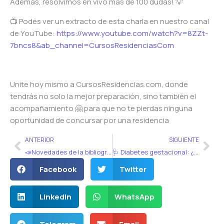
Además, resolvimos en vivo más de 100 dudas! 💡
📺 Podés ver un extracto de esta charla en nuestro canal
de YouTube:
https://www.youtube.com/watch?v=8ZZt-
7bncs8&ab_channel=CursosResidenciasCom
Unite hoy mismo a CursosResidencias.com, donde
tendrás no solo la mejor preparación, sino también el
acompañamiento 🤗 para que no te pierdas ninguna
oportunidad de concursar por una residencia
Ant
Sig
ANTERIOR
SIGUIENTE
📣Novedades de la bibliografía para el examen único 2023 📚
🩺 Diabetes gestacional: ¿Priorizamos la guía de MSal o el Schwarcz 7 ed?🤔
Facebook
Twitter
LinkedIn
WhatsApp