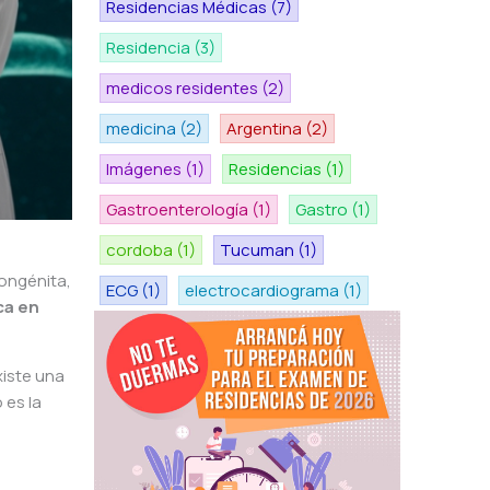
Residencias Médicas
(7)
Residencia
(3)
medicos residentes
(2)
medicina
(2)
Argentina
(2)
Imágenes
(1)
Residencias
(1)
Gastroenterología
(1)
Gastro
(1)
cordoba
(1)
Tucuman
(1)
congénita,
ECG
(1)
electrocardiograma
(1)
ca en
xiste una
o es la