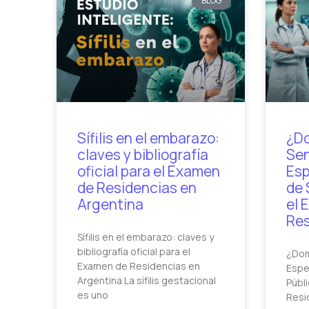
BLOG
Sífilis en el embarazo:
¿D
claves y bibliografía
Sen
oficial para el Examen
Esp
de Residencias en
de 
Argentina
el 
Res
Sífilis en el embarazo: claves y
bibliografía oficial para el
¿Dom
Examen de Residencias en
Espe
Argentina La sífilis gestacional
Públ
es uno
Resi