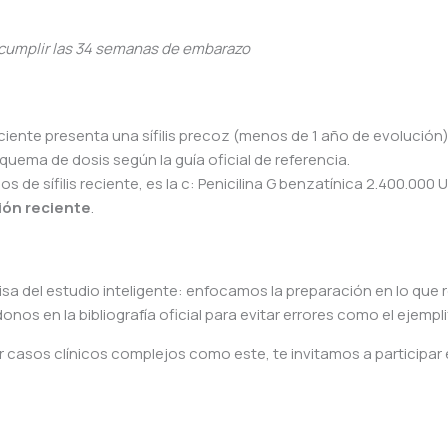
a cumplir las 34 semanas de embarazo
paciente presenta una sífilis precoz (menos de 1 año de evolución
quema de dosis según la guía oficial de referencia.
 de sífilis reciente, es la c: Penicilina G benzatínica 2.400.000 U
ión reciente
.
a del estudio inteligente: enfocamos la preparación en lo que
s en la bibliografía oficial para evitar errores como el ejempli
r casos clínicos complejos como este, te invitamos a participar