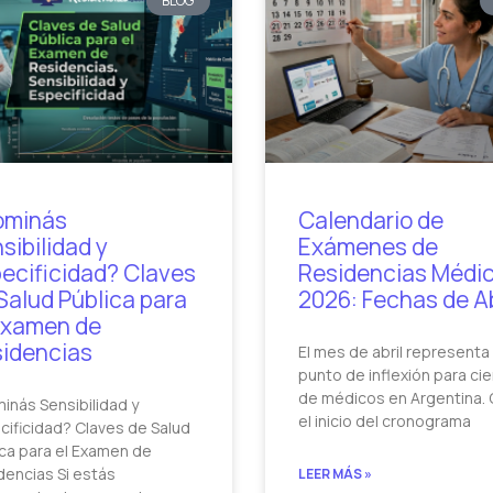
BLOG
ominás
Calendario de
sibilidad y
Exámenes de
ecificidad? Claves
Residencias Médi
Salud Pública para
2026: Fechas de Ab
Examen de
idencias
El mes de abril representa
punto de inflexión para ci
de médicos en Argentina.
inás Sensibilidad y
el inicio del cronograma
cificidad? Claves de Salud
ica para el Examen de
dencias Si estás
LEER MÁS »