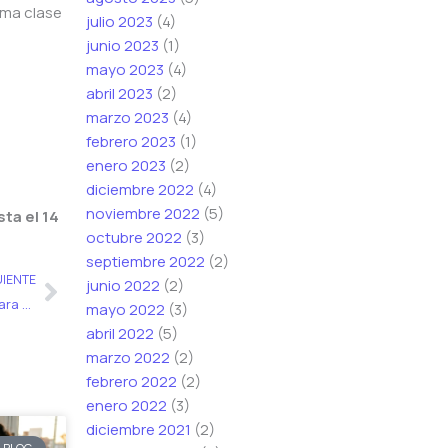
ima clase
julio 2023
(4)
junio 2023
(1)
mayo 2023
(4)
abril 2023
(2)
marzo 2023
(4)
febrero 2023
(1)
enero 2023
(2)
diciembre 2022
(4)
noviembre 2022
(5)
ta el 14
octubre 2022
(3)
septiembre 2022
(2)
Siguiente
UIENTE
junio 2022
(2)
Dominando la Cirrosis y sus Complicaciones: Que priorizar para el Examen de Residencias Médicas 2026 en Argentina
mayo 2022
(3)
abril 2022
(5)
marzo 2022
(2)
febrero 2022
(2)
enero 2022
(3)
diciembre 2021
(2)