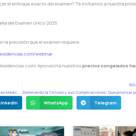
er el enfoque exacto del examen? Te invitamos a nuestra próx
trella del Examen Único 2025
n la precisión que el examen requiere.
esidencias.com/webinar
sResidencias.com! Aprovechá nuestros
precios congelados has
SIG
¿Cuál es el Puntaje Ideal para Acceder a las Residencias Médicas 2026 en Argentina?
LinkedIn
WhatsApp
Telegram