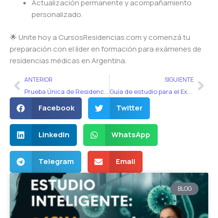
Actualización permanente y acompañamiento
personalizado.
🌟 Unite hoy a CursosResidencias.com y comenzá tu
preparación con el líder en formación para exámenes de
residencias médicas en Argentina.
Ant
Sig
ANTERIOR
SIGUIENTE
Prueba Única de Residencias Uruguay 2025: cómo prepararte y qué esperar en Pediatría
Guía de estudio para el Examen 2026: Estudio inteligente
Facebook
Twitter
LinkedIn
WhatsApp
Telegram
Email
BLOG