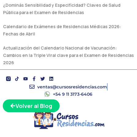
¿Dominás Sensibilidad y Especificidad? Claves de Salud
Pública para el Examen de Residencias
Calendario de Exámenes de Residencias Médicas 2026:
Fechas de Abril
Actualización del Calendario Nacional de Vacunación:
Cambios en la Triple Viral clave para el Examen de Residencias
2026
Y
F
T
L
o
a
w
i
u
c
i
n
ventas@cursosresidencias.com
t
e
t
k
+54 9 11 3173-6406
u
b
t
e
b
o
e
d
e
o
r
i
Volver al Blog
k
n
-
f