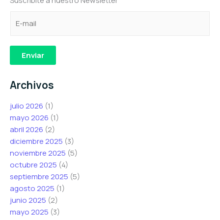
Suscribite a nuestro Newsletter
C
C
e
o
o
l
r
r
e
r
r
c
Enviar
e
e
t
o
o
r
Archivos
e
C
ó
l
o
n
julio 2026
(1)
e
r
i
mayo 2026
(1)
c
r
c
abril 2026
(2)
t
e
o
diciembre 2025
(3)
r
o
C
noviembre 2025
(5)
ó
e
o
octubre 2025
(4)
n
l
r
septiembre 2025
(5)
i
e
r
agosto 2025
(1)
c
c
e
junio 2025
(2)
o
t
o
mayo 2025
(3)
*
r