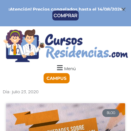
Ir
¡Atención!
Precios congelados hasta el 14/08/2026
al
COMPRAR
contenido
Menú
CAMPUS
Día: julio 23, 2020
BLOG