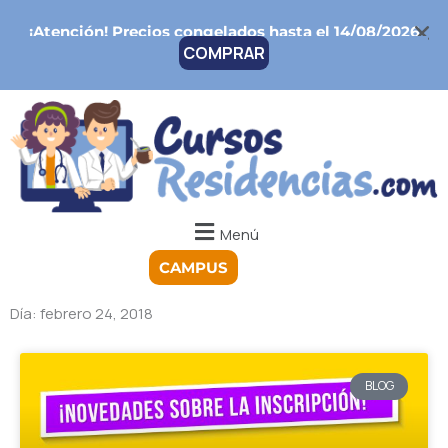
Ir
¡Atención!
Precios congelados hasta el 14/08/2026
al
COMPRAR
contenido
Menú
CAMPUS
Día: febrero 24, 2018
BLOG