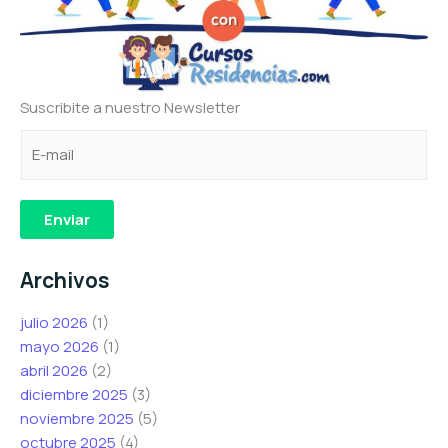
Suscribite a nuestro Newsletter
C
C
*
o
o
*
r
r
C
r
r
o
Enviar
e
e
r
o
o
r
Archivos
e
e
e
l
l
o
julio 2026
(1)
e
e
mayo 2026
(1)
c
c
abril 2026
(2)
t
t
diciembre 2025
(3)
r
r
noviembre 2025
(5)
ó
ó
octubre 2025
(4)