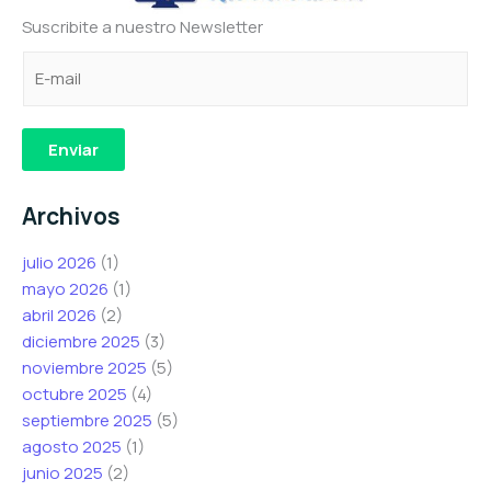
Suscribite a nuestro Newsletter
C
e
e
o
l
l
r
e
e
r
c
c
Enviar
e
t
t
o
r
r
Archivos
e
ó
ó
l
n
n
julio 2026
(1)
e
i
i
mayo 2026
(1)
c
c
c
abril 2026
(2)
t
o
o
diciembre 2025
(3)
r
C
C
noviembre 2025
(5)
ó
o
o
octubre 2025
(4)
n
r
r
septiembre 2025
(5)
i
r
r
agosto 2025
(1)
c
e
e
junio 2025
(2)
o
o
o