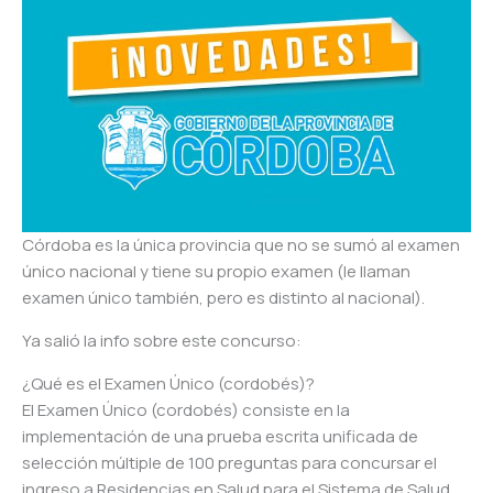
Córdoba es la única provincia que no se sumó al examen
único nacional y tiene su propio examen (le llaman
examen único también, pero es distinto al nacional).
Ya salió la info sobre este concurso:
¿Qué es el Examen Único (cordobés)?
El Examen Único (cordobés) consiste en la
implementación de una prueba escrita unificada de
selección múltiple de 100 preguntas para concursar el
ingreso a Residencias en Salud para el Sistema de Salud