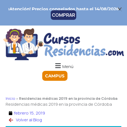
Ir
¡Atención!
Precios congelados hasta el 14/08/2026
al
COMPRAR
contenido
Menú
CAMPUS
Inicio
»
Residencias médicas 2019 en la provincia de Córdoba
Residencias médicas 2019 en la provincia de Córdoba
febrero 15, 2019
Volver al Blog