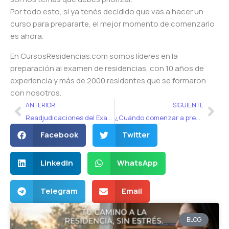
Por todo esto, si ya tenés decidido que vas a hacer un
curso para prepararte, el mejor momento de comenzarlo
es ahora.
En CursosResidencias.com somos líderes en la
preparación al examen de residencias, con 10 años de
experiencia y más de 2000 residentes que se formaron
con nosotros.
Ant
Sig
ANTERIOR
SIGUIENTE
Readjudicaciones del Examen único
¿Cuándo comenzar a preparar el examen único de residencias?
Facebook
Twitter
LinkedIn
WhatsApp
Telegram
Email
BLOG