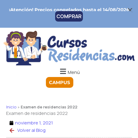
Ir
¡Atención!
Precios congelados hasta el 14/08/2026
al
COMPRAR
contenido
Menú
CAMPUS
Inicio
»
Examen de residencias 2022
Examen de residencias 2022
noviembre 1, 2021
Volver al Blog