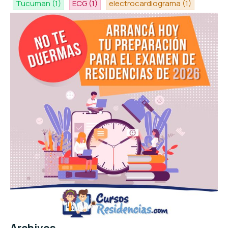
Tucuman
(1)
ECG
(1)
electrocardiograma
(1)
Archivos