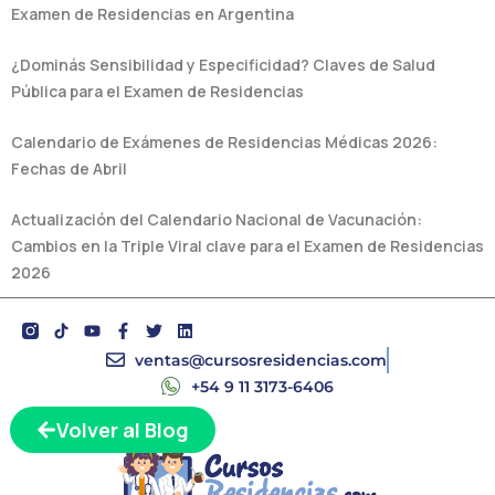
Examen de Residencias en Argentina
¿Dominás Sensibilidad y Especificidad? Claves de Salud
Pública para el Examen de Residencias
Calendario de Exámenes de Residencias Médicas 2026:
Fechas de Abril
Actualización del Calendario Nacional de Vacunación:
Cambios en la Triple Viral clave para el Examen de Residencias
2026
Y
F
T
L
o
a
w
i
u
c
i
n
ventas@cursosresidencias.com
t
e
t
k
+54 9 11 3173-6406
u
b
t
e
b
o
e
d
e
o
r
i
Volver al Blog
k
n
-
f