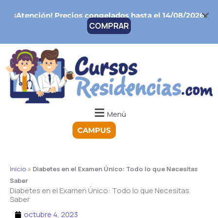
Ir
¡Atención!
Precios congelados hasta el 14/08/2026
al
COMPRAR
contenido
Menú
CAMPUS
Inicio
»
Diabetes en el Examen Único: Todo lo que Necesitas
Saber
Diabetes en el Examen Único: Todo lo que Necesitas
Saber
octubre 4, 2023