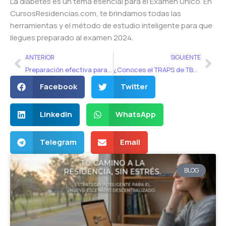
La diabetes es un tema esencial para el Examen Único. En
CursosResidencias.com, te brindamos todas las
herramientas y el método de estudio inteligente para que
llegues preparado al examen 2024.
Ant
Sig
ANTERIOR
SIGUIENTE
Preparación efectiva para el Examen de Residencias: ¡No Subestimes las Imágenes!
¿Conoces el TRAPS de TBC? ¡Esencial para tu Examen de Residencia!
Facebook
Twitter
LinkedIn
WhatsApp
Telegram
Email
BLOG