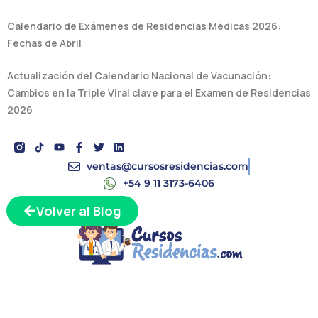
Calendario de Exámenes de Residencias Médicas 2026:
Fechas de Abril
Actualización del Calendario Nacional de Vacunación:
Cambios en la Triple Viral clave para el Examen de Residencias
2026
Y
F
T
L
o
a
w
i
u
c
i
n
ventas@cursosresidencias.com
t
e
t
k
+54 9 11 3173-6406
u
b
t
e
b
o
e
d
e
o
r
i
Volver al Blog
k
n
-
f