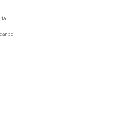
ría
scando.