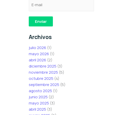
C
C
C
o
o
o
r
r
r
r
r
r
Enviar
e
e
e
o
o
o
Archivos
e
e
e
l
l
l
julio 2026
(1)
e
e
e
mayo 2026
(1)
c
c
c
abril 2026
(2)
t
t
t
diciembre 2025
(3)
r
r
r
noviembre 2025
(5)
ó
ó
ó
octubre 2025
(4)
n
n
n
septiembre 2025
(5)
i
i
i
agosto 2025
(1)
c
c
c
junio 2025
(2)
o
o
o
mayo 2025
(3)
*
e
abril 2025
(3)
l