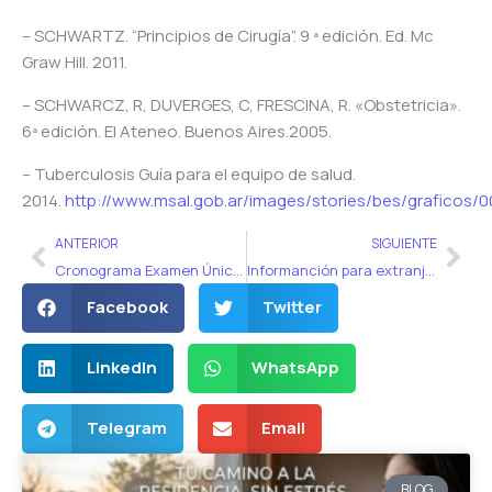
– SCHWARTZ. “Principios de Cirugía”. 9 ª edición. Ed. Mc
Graw Hill. 2011.
– SCHWARCZ, R, DUVERGES, C, FRESCINA, R. «Obstetricia».
6ª edición. El Ateneo. Buenos Aires.2005.
– Tuberculosis Guía para el equipo de salud.
2014.
http://www.msal.gob.ar/images/stories/bes/grafico
Ant
Sig
ANTERIOR
SIGUIENTE
Cronograma Examen Único Nacional 2018
Informanción para extranjeros sobre el Examen Único
Facebook
Twitter
LinkedIn
WhatsApp
Telegram
Email
BLOG