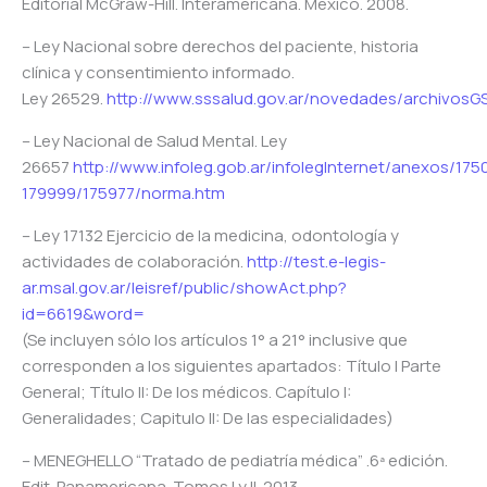
Editorial McGraw-Hill. Interamericana. México. 2008.
– Ley Nacional sobre derechos del paciente, historia
clínica y consentimiento informado.
Ley 26529.
http://www.sssalud.gov.ar/novedades/archivos
– Ley Nacional de Salud Mental. Ley
26657
http://www.infoleg.gob.ar/infolegInternet/anexos/175
179999/175977/norma.htm
– Ley 17132 Ejercicio de la medicina, odontología y
actividades de colaboración.
http://test.e-legis-
ar.msal.gov.ar/leisref/public/showAct.php?
id=6619&word=
(Se incluyen sólo los artículos 1° a 21° inclusive que
corresponden a los siguientes apartados: Título I Parte
General; Título II: De los médicos. Capítulo I:
Generalidades; Capitulo II: De las especialidades)
– MENEGHELLO “Tratado de pediatría médica” .6ª edición.
Edit. Panamericana. Tomos I y II. 2013