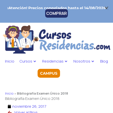
Ir
¡Atención!
Precios congelados hasta el 14/08/2026
al
COMPRAR
contenido
Inicio
Cursos
Residencias
Nosotros
Blog
CAMPUS
Inicio
»
Bibliografía Examen Único 2018
Bibliografía Examen Único 2018
noviembre 26, 2017
Volver al Blog