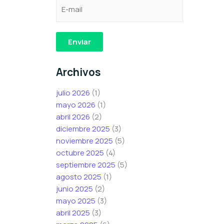
C
e
C
o
l
o
r
e
r
r
c
r
Enviar
e
t
e
o
r
o
Archivos
e
ó
e
l
n
l
julio 2026
(1)
e
i
e
mayo 2026
(1)
c
c
c
abril 2026
(2)
t
o
t
diciembre 2025
(3)
r
C
r
noviembre 2025
(5)
ó
o
ó
octubre 2025
(4)
n
r
n
septiembre 2025
(5)
i
r
i
agosto 2025
(1)
c
e
c
junio 2025
(2)
o
o
o
mayo 2025
(3)
*
*
abril 2025
(3)