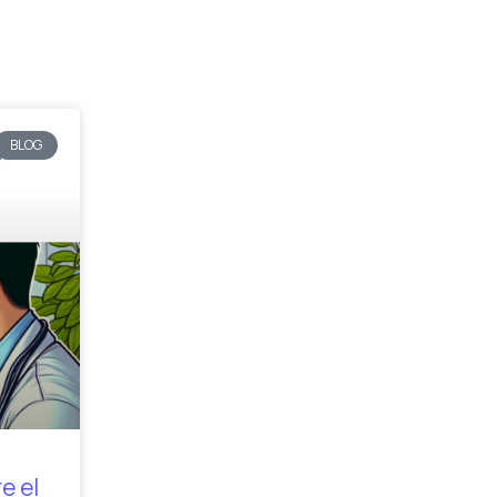
BLOG
e el