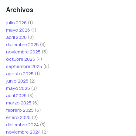
o
r
o
Archivos
e
ó
e
l
n
l
julio 2026
(1)
e
i
e
mayo 2026
(1)
c
c
c
abril 2026
(2)
t
o
t
diciembre 2025
(3)
r
C
r
noviembre 2025
(5)
ó
o
ó
octubre 2025
(4)
n
r
n
septiembre 2025
(5)
i
r
i
agosto 2025
(1)
c
e
c
junio 2025
(2)
o
o
o
mayo 2025
(3)
*
*
abril 2025
(3)
marzo 2025
(6)
febrero 2025
(6)
enero 2025
(2)
diciembre 2024
(3)
noviembre 2024
(2)