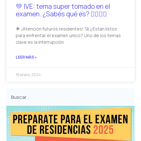
💚 IVE: tema super tomado en el
examen. ¿Sabés qué es? 🙋‍♂️🙋‍♀️
🌟 ¡Atención futuros residentes! 🚀 ¿Están listos
para enfrentar el examen único? Uno de los temas
clave es la Interrupción
LEER MÁS »
18 enero, 2024
Buscar