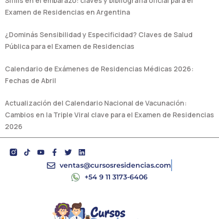
Sífilis en el embarazo: claves y bibliografía oficial para el
Examen de Residencias en Argentina
¿Dominás Sensibilidad y Especificidad? Claves de Salud
Pública para el Examen de Residencias
Calendario de Exámenes de Residencias Médicas 2026:
Fechas de Abril
Actualización del Calendario Nacional de Vacunación:
Cambios en la Triple Viral clave para el Examen de Residencias
2026
Y
F
T
L
o
a
w
i
u
c
i
n
ventas@cursosresidencias.com
t
e
t
k
+54 9 11 3173-6406
u
b
t
e
b
o
e
d
e
o
r
i
k
n
-
f