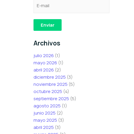
C
e
C
o
l
o
r
e
r
r
c
r
Enviar
e
t
e
o
r
o
Archivos
e
ó
e
l
n
l
julio 2026
(1)
e
i
e
mayo 2026
(1)
c
c
c
abril 2026
(2)
t
o
t
diciembre 2025
(3)
r
C
r
noviembre 2025
(5)
ó
o
ó
octubre 2025
(4)
n
r
n
septiembre 2025
(5)
i
r
i
agosto 2025
(1)
c
e
c
junio 2025
(2)
o
o
o
mayo 2025
(3)
*
e
abril 2025
(3)
l