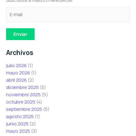
Suscribite a nuestro Newsletter
C
e
*
o
l
e
r
e
l
r
c
e
Enviar
e
t
c
o
r
t
Archivos
e
ó
r
l
n
ó
julio 2026
(1)
e
i
n
mayo 2026
(1)
c
c
i
abril 2026
(2)
t
o
c
diciembre 2025
(3)
r
C
o
noviembre 2025
(5)
ó
o
e
octubre 2025
(4)
n
r
l
septiembre 2025
(5)
i
r
e
agosto 2025
(1)
c
e
c
junio 2025
(2)
o
o
t
mayo 2025
(3)
*
r