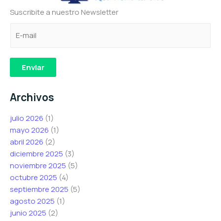
Suscribite a nuestro Newsletter
C
C
e
o
o
l
r
r
e
r
r
c
Enviar
e
e
t
o
o
r
Archivos
e
e
ó
l
l
n
julio 2026
(1)
e
e
i
mayo 2026
(1)
c
c
c
abril 2026
(2)
t
t
o
diciembre 2025
(3)
r
r
C
noviembre 2025
(5)
ó
ó
o
octubre 2025
(4)
n
n
r
septiembre 2025
(5)
i
i
r
agosto 2025
(1)
c
c
e
junio 2025
(2)
o
o
o