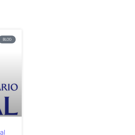
BLOG
al