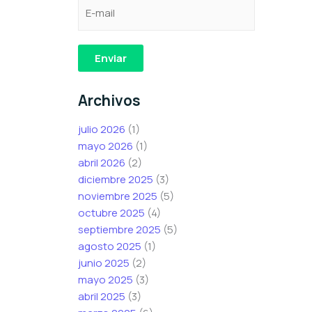
C
e
C
o
l
o
r
e
r
r
c
r
Enviar
e
t
e
o
r
o
Archivos
e
ó
e
l
n
l
julio 2026
(1)
e
i
e
mayo 2026
(1)
c
c
c
abril 2026
(2)
t
o
t
diciembre 2025
(3)
r
C
r
noviembre 2025
(5)
ó
o
ó
octubre 2025
(4)
n
r
n
septiembre 2025
(5)
i
r
i
agosto 2025
(1)
c
e
c
junio 2025
(2)
o
o
o
mayo 2025
(3)
*
*
abril 2025
(3)