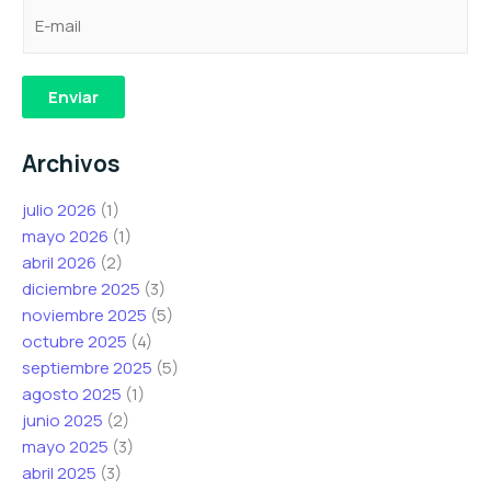
C
*
e
o
*
l
r
e
e
r
l
c
Enviar
e
e
t
o
c
r
Archivos
e
t
ó
l
r
n
julio 2026
(1)
e
ó
i
mayo 2026
(1)
c
n
c
abril 2026
(2)
t
i
o
diciembre 2025
(3)
r
c
C
noviembre 2025
(5)
ó
o
o
octubre 2025
(4)
n
r
septiembre 2025
(5)
i
r
agosto 2025
(1)
c
e
junio 2025
(2)
o
o
mayo 2025
(3)
*
abril 2025
(3)