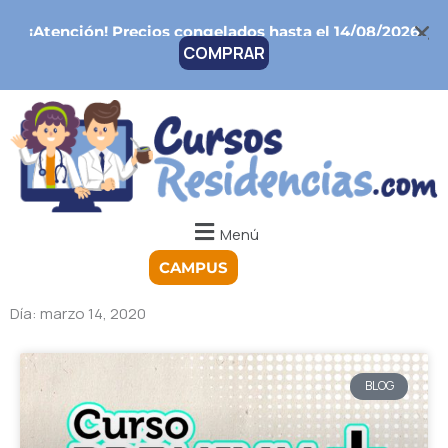
Ir
¡Atención!
Precios congelados hasta el 14/08/2026
al
COMPRAR
contenido
Menú
CAMPUS
Día: marzo 14, 2020
BLOG