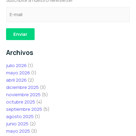
Suscribite a nuestro Newsletter
C
e
C
o
l
o
r
e
r
r
c
r
Enviar
e
t
e
o
r
o
Archivos
e
ó
e
l
n
l
julio 2026
(1)
e
i
e
mayo 2026
(1)
c
c
c
abril 2026
(2)
t
o
t
diciembre 2025
(3)
r
C
r
noviembre 2025
(5)
ó
o
ó
octubre 2025
(4)
n
r
n
septiembre 2025
(5)
i
r
i
agosto 2025
(1)
c
e
c
junio 2025
(2)
o
o
o
mayo 2025
(3)
*
e