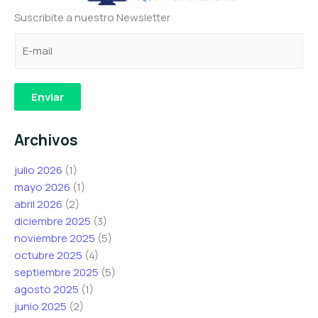
Suscribite a nuestro Newsletter
C
C
e
o
o
l
r
r
e
r
r
c
Enviar
e
e
t
o
o
r
Archivos
e
C
ó
l
o
n
julio 2026
(1)
e
r
i
mayo 2026
(1)
c
r
c
abril 2026
(2)
t
e
o
diciembre 2025
(3)
r
o
C
noviembre 2025
(5)
ó
e
o
octubre 2025
(4)
n
l
r
septiembre 2025
(5)
i
e
r
agosto 2025
(1)
c
c
e
junio 2025
(2)
o
t
o