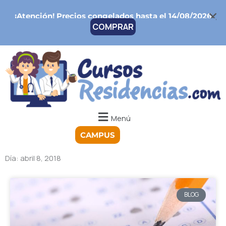
Ir
¡Atención!
Precios congelados hasta el 14/08/2026
al
COMPRAR
contenido
Menú
CAMPUS
Día: abril 8, 2018
BLOG