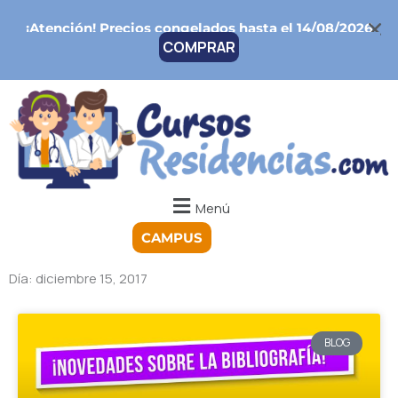
Ir
¡Atención!
Precios congelados hasta el 14/08/2026
al
COMPRAR
contenido
Menú
CAMPUS
Día: diciembre 15, 2017
BLOG