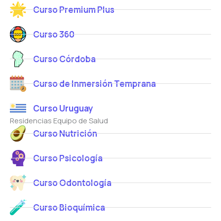
Curso Premium Plus
Curso 360
Curso Córdoba
Curso de Inmersión Temprana
Curso Uruguay
Residencias Equipo de Salud
Curso Nutrición
Curso Psicología
Curso Odontología
Curso Bioquímica