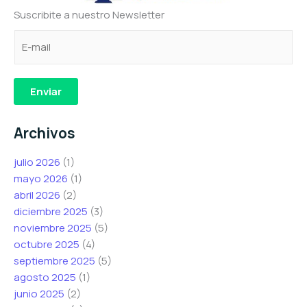
Suscribite a nuestro Newsletter
C
C
*
o
o
C
r
r
o
r
r
r
Enviar
e
e
r
o
o
e
Archivos
e
e
o
l
l
e
julio 2026
(1)
e
e
l
mayo 2026
(1)
c
c
e
abril 2026
(2)
t
t
c
diciembre 2025
(3)
r
r
t
noviembre 2025
(5)
ó
ó
r
octubre 2025
(4)
n
n
ó
septiembre 2025
(5)
i
i
n
agosto 2025
(1)
c
c
i
junio 2025
(2)
o
o
c