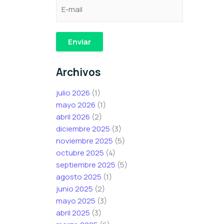
C
*
C
o
*
o
r
*
r
r
r
Enviar
e
e
o
o
Archivos
e
e
l
l
julio 2026
(1)
e
e
mayo 2026
(1)
c
c
abril 2026
(2)
t
t
diciembre 2025
(3)
r
r
noviembre 2025
(5)
ó
ó
octubre 2025
(4)
n
n
septiembre 2025
(5)
i
i
agosto 2025
(1)
c
c
junio 2025
(2)
o
o
mayo 2025
(3)
*
abril 2025
(3)