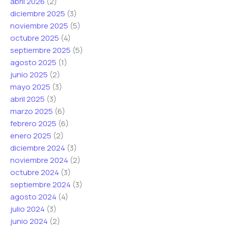
abril 2026
(2)
t
o
t
diciembre 2025
(3)
r
C
r
noviembre 2025
(5)
ó
o
ó
octubre 2025
(4)
n
r
n
septiembre 2025
(5)
i
r
i
agosto 2025
(1)
c
e
c
junio 2025
(2)
o
o
o
mayo 2025
(3)
*
e
abril 2025
(3)
l
marzo 2025
(6)
e
febrero 2025
(6)
c
enero 2025
(2)
t
diciembre 2024
(3)
r
noviembre 2024
(2)
ó
octubre 2024
(3)
n
septiembre 2024
(3)
i
agosto 2024
(4)
c
julio 2024
(3)
o
junio 2024
(2)