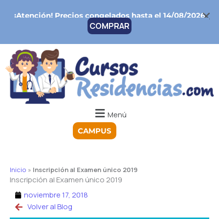
Ir
¡Atención!
Precios congelados hasta el 14/08/2026
al
COMPRAR
contenido
Menú
CAMPUS
Inicio
»
Inscripción al Examen único 2019
Inscripción al Examen único 2019
noviembre 17, 2018
Volver al Blog