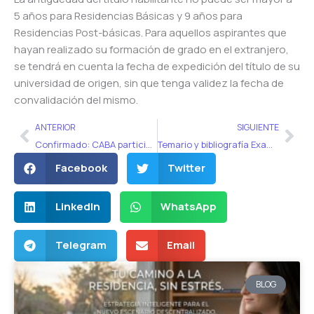
5 años para Residencias Básicas y 9 años para
Residencias Post-básicas. Para aquellos aspirantes que
hayan realizado su formación de grado en el extranjero,
se tendrá en cuenta la fecha de expedición del título de su
universidad de origen, sin que tenga validez la fecha de
convalidación del mismo.
Ant
Sig
ANTERIOR
SIGUIENTE
Confirmado: CABA participa del Examen único
Temario y bibliografía Examen Único 2019
Facebook
Twitter
LinkedIn
WhatsApp
Telegram
Email
BLOG