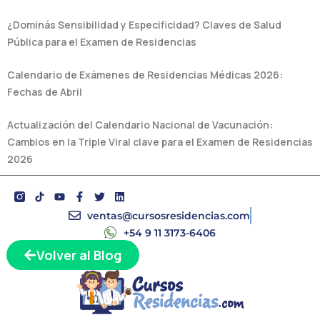
¿Dominás Sensibilidad y Especificidad? Claves de Salud
Pública para el Examen de Residencias
Calendario de Exámenes de Residencias Médicas 2026:
Fechas de Abril
Actualización del Calendario Nacional de Vacunación:
Cambios en la Triple Viral clave para el Examen de Residencias
2026
Y
F
T
L
o
a
w
i
u
c
i
n
ventas@cursosresidencias.com
t
e
t
k
+54 9 11 3173-6406
u
b
t
e
b
o
e
d
Volver al Blog
e
o
r
i
k
n
-
f