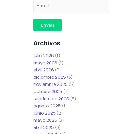
C
e
C
o
l
o
r
e
r
r
c
r
Enviar
e
t
e
o
r
o
Archivos
e
ó
e
l
n
l
julio 2026
(1)
e
i
e
mayo 2026
(1)
c
c
c
abril 2026
(2)
t
o
t
diciembre 2025
(3)
r
e
r
noviembre 2025
(5)
ó
l
ó
octubre 2025
(4)
n
e
n
septiembre 2025
(5)
i
c
i
agosto 2025
(1)
c
t
c
junio 2025
(2)
o
r
o
mayo 2025
(3)
*
ó
abril 2025
(3)
n