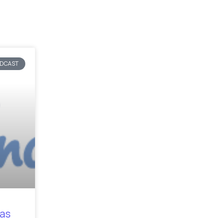
DCAST
nas