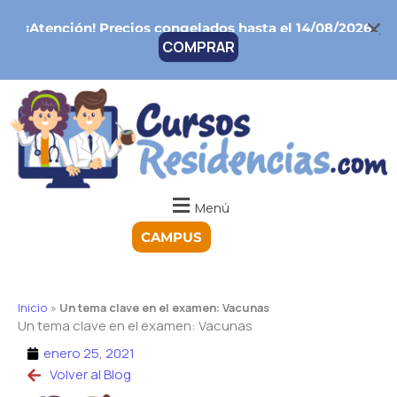
Ir
¡Atención!
Precios congelados hasta el 14/08/2026
al
COMPRAR
contenido
Menú
CAMPUS
Inicio
»
Un tema clave en el examen: Vacunas
Un tema clave en el examen: Vacunas
enero 25, 2021
Volver al Blog