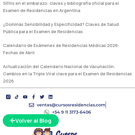
Sífilis en el embarazo: claves y bibliografía oficial para el
Examen de Residencias en Argentina
¿Dominás Sensibilidad y Especificidad? Claves de Salud
Pública para el Examen de Residencias
Calendario de Exámenes de Residencias Médicas 2026:
Fechas de Abril
Actualización del Calendario Nacional de Vacunación:
Cambios en la Triple Viral clave para el Examen de Residencias
2026
Y
F
T
L
o
a
w
i
u
c
i
n
ventas@cursosresidencias.com
t
e
t
k
+54 9 11 3173-6406
u
b
t
e
b
o
e
d
Volver al Blog
e
o
r
i
k
n
-