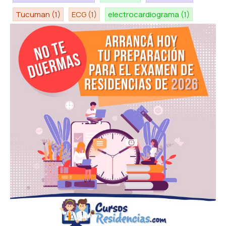
Tucuman
(1)
ECG
(1)
electrocardiograma
(1)