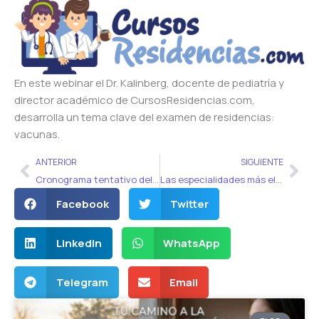
En este webinar el Dr. Kalinberg, docente de pediatría y
director académico de CursosResidencias.com,
desarrolla un tema clave del examen de residencias:
vacunas.
Ant
Sig
ANTERIOR
SIGUIENTE
Cronograma tentativo del examen de residencias de Córdoba 2021
Las especialidades más elegidas para el examen de residencias médicas 2021
Facebook
Twitter
LinkedIn
WhatsApp
Telegram
Email