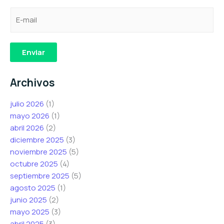
C
e
e
o
l
l
r
e
e
r
c
c
Enviar
e
t
t
o
r
r
Archivos
e
ó
ó
l
n
n
julio 2026
(1)
e
i
i
mayo 2026
(1)
c
c
c
abril 2026
(2)
t
o
o
diciembre 2025
(3)
r
C
C
noviembre 2025
(5)
ó
o
o
octubre 2025
(4)
n
r
r
septiembre 2025
(5)
i
r
r
agosto 2025
(1)
c
e
e
junio 2025
(2)
o
o
o
mayo 2025
(3)
*
e
abril 2025
(3)