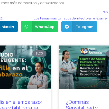
ursos más completos y actualizados!
SIG
22
Los temas más tomados de infecto en el examen
LinkedIn
WhatsApp
Telegram
BLOG
ilis en el embarazo:
¿Dominás
ves y bibliografía
Sensibilidad y