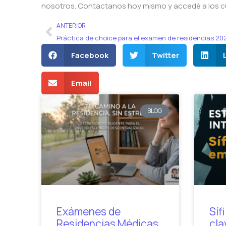
nosotros. Contactanos hoy mismo y accedé a los c
Ant
ANTERIOR
Práctica de choice para el examen de residencias 20
Facebook
Twitter
Email
BLOG
Exámenes de
Síf
Residencias Médicas
cla