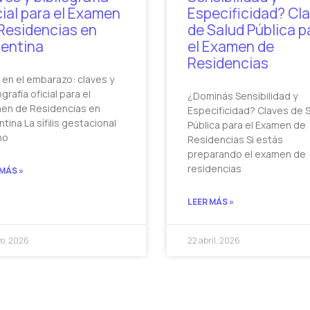
cial para el Examen
Especificidad? Cl
Residencias en
de Salud Pública p
entina
el Examen de
Residencias
is en el embarazo: claves y
ografía oficial para el
¿Dominás Sensibilidad y
en de Residencias en
Especificidad? Claves de 
tina La sífilis gestacional
Pública para el Examen de
no
Residencias Si estás
preparando el examen de
residencias
 MÁS »
LEER MÁS »
o, 2026
22 abril, 2026