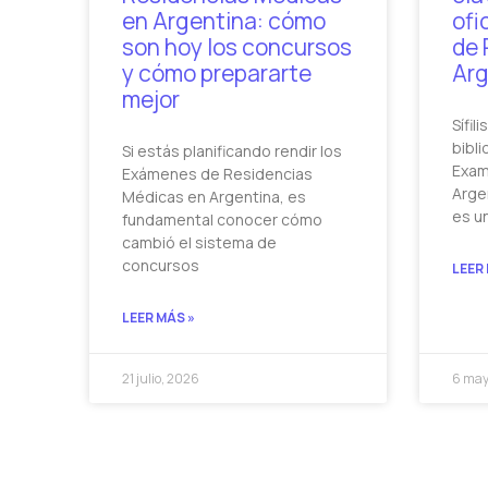
en Argentina: cómo
ofi
son hoy los concursos
de 
y cómo prepararte
Arg
mejor
Sífil
bibli
Si estás planificando rendir los
Exam
Exámenes de Residencias
Argen
Médicas en Argentina, es
es u
fundamental conocer cómo
cambió el sistema de
concursos
LEER
LEER MÁS »
21 julio, 2026
6 may