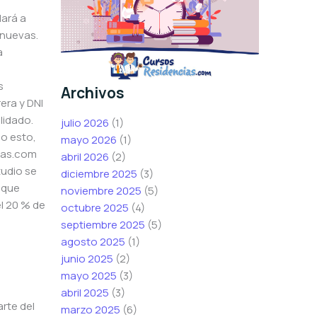
dará a
 nuevas.
a
s
Archivos
era y DNI
lidado.
julio 2026
(1)
do esto,
mayo 2026
(1)
cias.com
abril 2026
(2)
tudio se
diciembre 2025
(3)
 que
noviembre 2025
(5)
el 20 % de
octubre 2025
(4)
septiembre 2025
(5)
agosto 2025
(1)
junio 2025
(2)
mayo 2025
(3)
abril 2025
(3)
arte del
marzo 2025
(6)