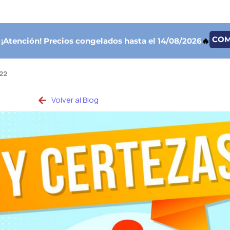
CO

¡Atención!
Precios congelados hasta el 14/08/2026
🔥
22
Volver al Blog