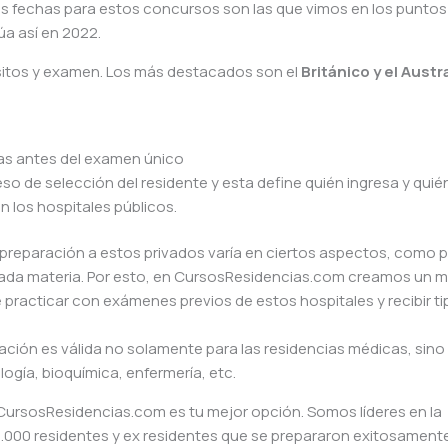
las fechas para estos concursos son las que vimos en los puntos
úa así en 2022.
isitos y examen. Los más destacados son el
Británico y el Austr
as antes del examen único
o de selección del residente y esta define quién ingresa y quié
en los hospitales públicos.
 preparación a estos privados varía en ciertos aspectos, como 
cada materia. Por esto, en CursosResidencias.com creamos un 
e practicar con exámenes previos de estos hospitales y recibir ti
ación es válida no solamente para las residencias médicas, sin
logía, bioquímica, enfermería, etc.
CursosResidencias.com es tu mejor opción. Somos líderes en la
.000 residentes y ex residentes que se prepararon exitosament