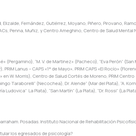
d, Elizalde, Fernández, Gutiérrez, Moyano, Piñero, Pirovano, Ramo
SACs, Penna, Muñiz, y Centro Ameghino, Centro de Salud Mental 
sé» (Pergamino), “M. V. de Martinez» (Pacheco), “Eva Perón” (San 
), PRIM Lanus – CAPS «1° de Mayo», PRIM CAPS «El Rocío» (Floren
o» en W. Morris), Centro de Salud Cortés de Moreno, PRIM Centro
ingo Taraborelli” (Necochea), Dr. Alende” (Mar del Plata), “A. Korn
a Ludovica” La Plata), “San Martín” (La Plata), “Dr. Rossi” (La Plat
arraham. Posadas. Instituto Nacional de Rehabilitación Psicofísic
tular los egresados de psicología?