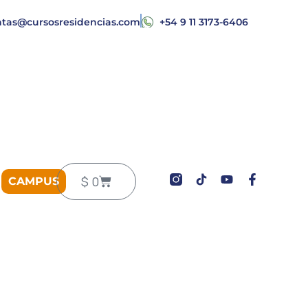
ntas@cursosresidencias.com
+54 9 11 3173-6406
Y
F
Carrito
$
0
CAMPUS
o
a
u
c
t
e
u
b
b
o
e
o
k
-
f