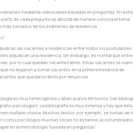
exámenes mediante videoclases basadas en preguntas. En esta
 partir de cada pregunta se aborda de manera concisa el tema
as más tomados de los exámenes de residencia.
n?
adjudican las vacantes a residencias entre todos los postulante
tes adjudican una residencia. Sin embargo, es normal que entre
ias, por lo cual quedan vacantes libres. Estas vacantes se vuel
s que no llegaron a tomar vacantes en la primera instancia de
acantes que quedaron libres por renuncias.
cología es muy heterogénea y abarca unos 80 textos (ver bibliogr
rafia-psicologia/). La bibliografía es muy extensa y hay que estu
men multiple choice. Muchos textos, por ejemplo, se toman de
rmación como psicólogos muchas veces no estamos acostumbrados
capié en la metodología “basada en preguntas”.