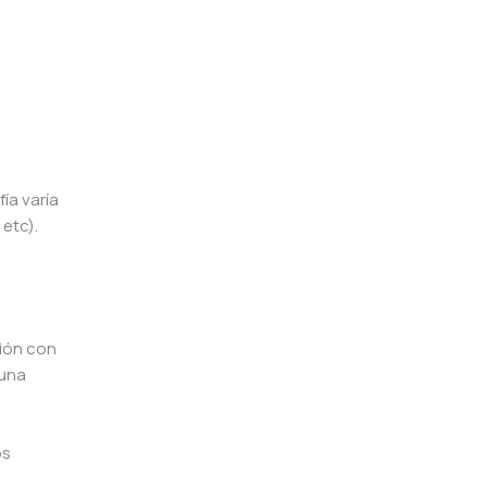
ía varía
 etc).
ción con
 una
os