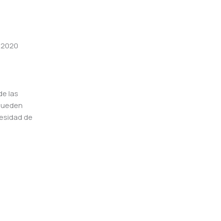
o 2020
de las
 pueden
cesidad de