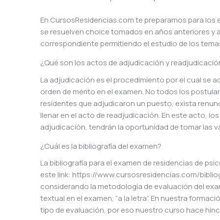
En CursosResidencias.com te preparamos para los 
se resuelven choice tomados en años anteriores y a
correspondiente permitiendo el estudio de los tem
¿Qué son los actos de adjudicación y readjudicació
La adjudicación es el procedimiento por el cual se 
orden de mérito en el examen. No todos los postulan
residentes que adjudicaron un puesto, exista renunc
llenar en el acto de readjudicación. En este acto, lo
adjudicación, tendrán la oportunidad de tomar las v
¿Cuál es la bibliografía del examen?
La bibliografía para el examen de residencias de psi
este link: https://www.cursosresidencias.com/bibliog
considerando la metodología de evaluación del exa
textual en el examen, “a la letra”. En nuestra fo
tipo de evaluación, por eso nuestro curso hace hin