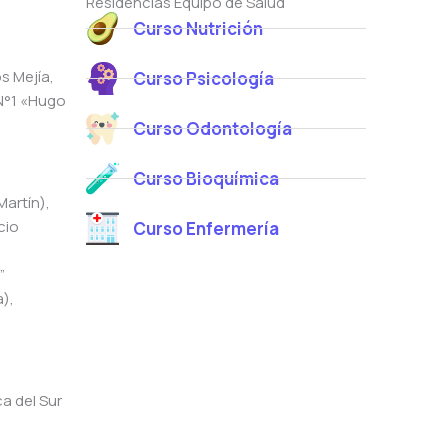
Residencias Equipo de Salud
*
Curso Nutrición
s Mejía,
Curso Psicología
N°1 «Hugo
Curso Odontología
Curso Bioquímica
Martín),
cio
Curso Enfermería
”
a),
a del Sur