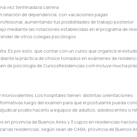
una vez terminada la carrera
 en relación de dependencia, con vacaciones pagas
profesional, aumentando tus posibilidades de trabajo posterior
ajo mediante las rotaciones establecidas en el programa de res
prender de otros colegas psicólogos
ta. Es por esto, que contar con un curso que organice el estudi
mediante la práctica de choice tomados en exámenes de residenci
en de psicología de CursosResidencias.com incluye mucha prác
 y monovalentes. Los hospitales tienen distintas orientaciones:
informativas luego del examen para que el postulante pueda con
 adjudicar podés hacerlo a equipos de adultos, adolescentes o ni
s en provincia de Buenos Aires y 3 cupos en residencias naciona
izar las residencias, según sean de CABA, provincia de Buenos Ai