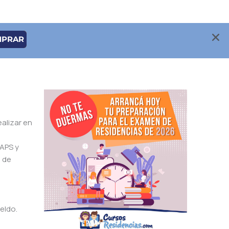
MPRAR
alizar en
 APS y
a de
eldo.