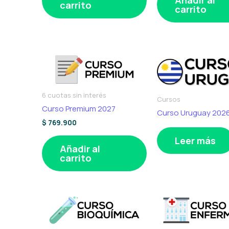
carrito
carrito
6 cuotas sin interés
Cursos
Curso Premium 2027
Curso Uruguay 202
$
769.900
Leer más
Añadir al
carrito