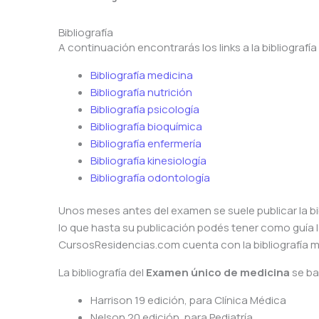
Bibliografía
A continuación encontrarás los links a la bibliografí
Bibliografía medicina
Bibliografía nutrición
Bibliografía psicología
Bibliografía bioquímica
Bibliografía enfermería
Bibliografía kinesiología
Bibliografía odontología
Unos meses antes del examen se suele publicar la bib
lo que hasta su publicación podés tener como guía la
CursosResidencias.com cuenta con la bibliografía m
La bibliografía del
Examen único de medicina
se ba
Harrison 19 edición, para Clínica Médica
Nelson 20 edición, para Pediatría