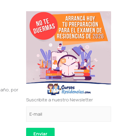
 año, por
Suscribite a nuestro Newsletter
C
e
*
o
l
e
r
e
l
r
c
e
Enviar