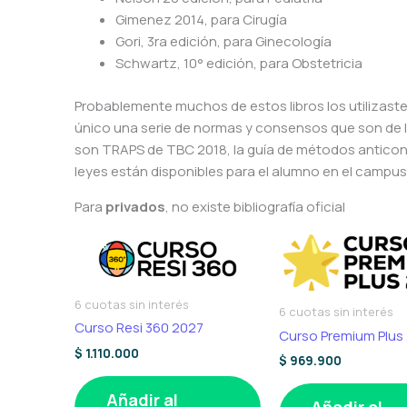
Gimenez 2014, para Cirugía
Gori, 3ra edición, para Ginecología
Schwartz, 10° edición, para Obstetricia
Probablemente muchos de estos libros los utilizaste
único una serie de normas y consensos que son de
son TRAPS de TBC 2018, la guía de métodos anticon
leyes están disponibles para el alumno en el campus
Para
privados
, no existe bibliografía oficial
6 cuotas sin interés
6 cuotas sin interés
Curso Resi 360 2027
Curso Premium Plus
$
1.110.000
$
969.900
Añadir al
Añadir al