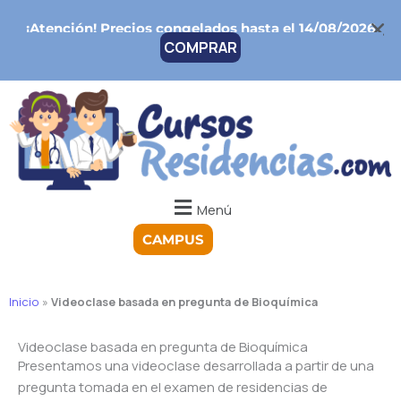
Ir
¡Atención!
Precios congelados hasta el 14/08/2026
al
COMPRAR
contenido
Menú
CAMPUS
Inicio
»
Videoclase basada en pregunta de Bioquímica
Videoclase basada en pregunta de Bioquímica
Presentamos una videoclase desarrollada a partir de una
pregunta tomada en el examen de residencias de