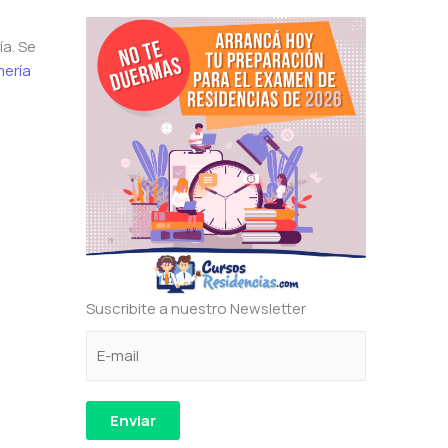
a. Se
mería
Suscribite a nuestro Newsletter
C
e
C
o
l
o
r
e
r
r
c
r
Enviar
e
t
e