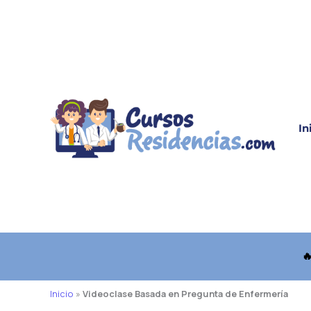
Ir
al
contenido
In

Inicio
»
Videoclase Basada en Pregunta de Enfermería