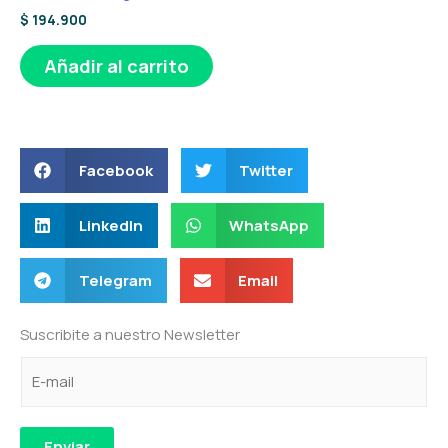
$
194.900
Añadir al carrito
Facebook
Twitter
LinkedIn
WhatsApp
Telegram
Email
Suscribite a nuestro Newsletter
C
e
C
o
l
o
r
e
r
r
c
r
Enviar