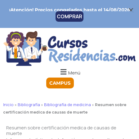
Ir
¡Atención!
Precios congelados hasta el 14/08/2026
al
COMPRAR
contenido
Menú
CAMPUS
Inicio
»
Bibliografía
»
Bibliografía de medicina
»
Resumen sobre
certificación medica de causas de muerte
Resumen sobre certificación medica de causas de
muerte