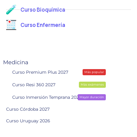
e
l
Curso Bioquímica
e
c
Curso Enfermería
t
r
ó
n
i
Medicina
c
Curso Premium Plus 2027
Más popular
o
Curso Resi 360 2027
Más exámenes
Curso Inmersión Temprana 2028
Mayor duración
Curso Córdoba 2027
Curso Uruguay 2026