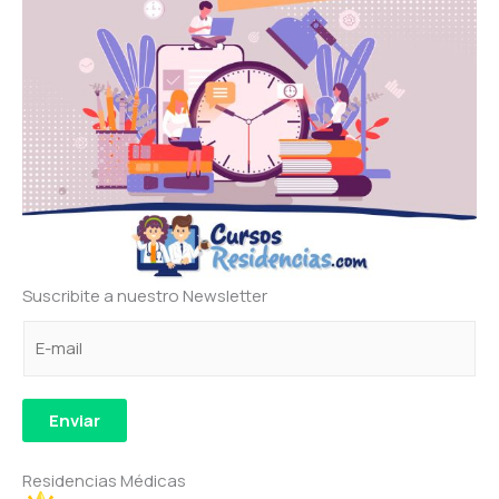
Suscribite a nuestro Newsletter
C
C
C
o
o
o
r
r
r
r
r
r
Enviar
e
e
e
o
o
o
Residencias Médicas
e
e
C