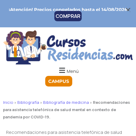
Ir
¡Atención!
Precios congelados hasta el 14/08/2026
al
COMPRAR
contenido
Menú
CAMPUS
Inicio
»
Bibliografía
»
Bibliografía de medicina
»
Recomendaciones
para asistencia telefónica de salud mental en contexto de
pandemia por COVID-19.
Recomendaciones para asistencia telefónica de salud