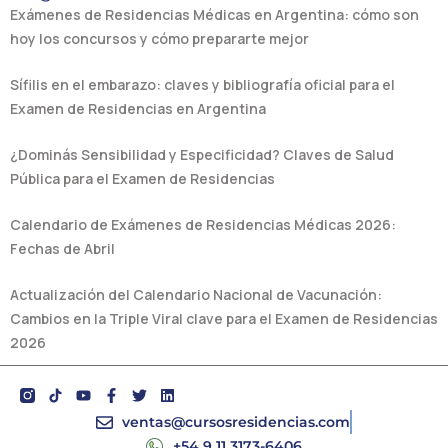
Exámenes de Residencias Médicas en Argentina: cómo son
hoy los concursos y cómo prepararte mejor
Sífilis en el embarazo: claves y bibliografía oficial para el
Examen de Residencias en Argentina
¿Dominás Sensibilidad y Especificidad? Claves de Salud
Pública para el Examen de Residencias
Calendario de Exámenes de Residencias Médicas 2026:
Fechas de Abril
Actualización del Calendario Nacional de Vacunación:
Cambios en la Triple Viral clave para el Examen de Residencias
2026
Y
F
T
L
o
a
w
i
u
c
i
n
ventas@cursosresidencias.com
t
e
t
k
+54 9 11 3173-6406