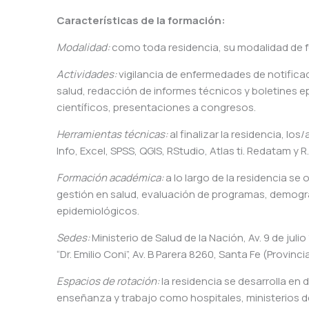
Características de la formación:
Modalidad:
como toda residencia, su modalidad de fo
Actividades:
vigilancia de enfermedades de notificaci
salud, redacción de informes técnicos y boletines e
científicos, presentaciones a congresos.
Herramientas técnicas:
al finalizar la residencia, l
Info, Excel, SPSS, QGIS, RStudio, Atlas ti. Redatam y R.
Formación académica:
a lo largo de la residencia se 
gestión en salud, evaluación de programas, demograf
epidemiológicos.
Sedes:
Ministerio de Salud de la Nación, Av. 9 de jul
“Dr. Emilio Coni”, Av. B Parera 8260, Santa Fe (Provinci
Espacios de rotación:
la residencia se desarrolla en 
enseñanza y trabajo como hospitales, ministerios de