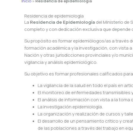
Inicio
»
Residencia de epidemiología
Residencia de epidemiología
La
Residencia de Epidemiología
del Ministerio de
completo y con dedicación exclusiva que depende de 
Su propósito es formar epidemiólogos/as a través d
formación académica y la investigación, con vista a 
Nación y otras jurisdicciones provinciales y/o munic
vigilancia y análisis epidemiológico.
Su objetivo es formar profesionales calificados para
La vigilancia de la salud en todo el país en art
El monitoreo de enfermedades transmisibles y
El análisis de información con vista a la toma
La investigación epidemiología.
La organización y realización de cursos y tall
El desarrollo de un pensamiento crítico y cre
de las poblaciones a través del trabajo en equi