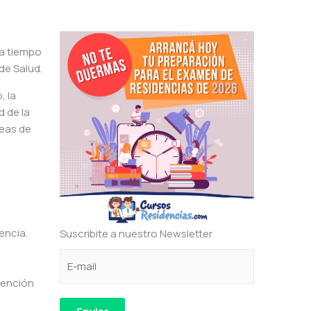
 a tiempo
de Salud.
, la
d de la
reas de
encia.
Suscribite a nuestro Newsletter
C
C
e
o
o
l
tención
r
r
e
r
r
c