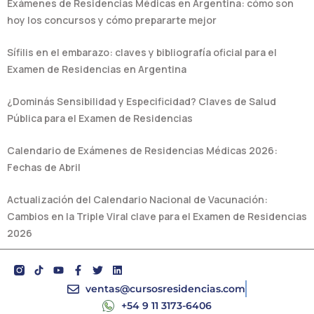
Exámenes de Residencias Médicas en Argentina: cómo son
hoy los concursos y cómo prepararte mejor
Sífilis en el embarazo: claves y bibliografía oficial para el
Examen de Residencias en Argentina
¿Dominás Sensibilidad y Especificidad? Claves de Salud
Pública para el Examen de Residencias
Calendario de Exámenes de Residencias Médicas 2026:
Fechas de Abril
Actualización del Calendario Nacional de Vacunación:
Cambios en la Triple Viral clave para el Examen de Residencias
2026
Y
F
T
L
o
a
w
i
u
c
i
n
ventas@cursosresidencias.com
t
e
t
k
+54 9 11 3173-6406
u
b
t
e